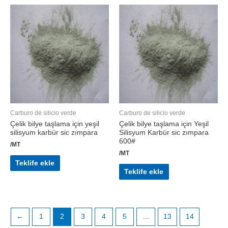
Carburo de silicio verde
Carburo de silicio verde
Çelik bilye taşlama için yeşil
Çelik bilye taşlama için Yeşil
silisyum karbür sic zımpara
Silisyum Karbür sic zımpara
600#
/MT
/MT
Teklife ekle
Teklife ekle
←
1
2
3
4
5
…
13
14