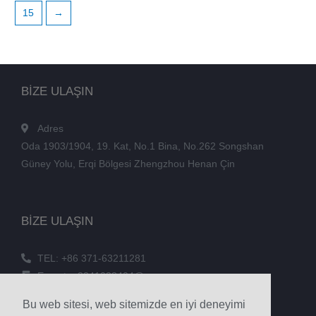
15
→
BİZE ULAŞIN
Adres
Oda 1903/1904, 19. Kat, No.1 Bina, No.262 Songshan
Güney Yolu, Erqi Bölgesi Zhengzhou Henan Çin
BİZE ULAŞIN
TEL: +86 371-63211281
E-posta: 3241038404@qq.com
FAKS: +86 371-60305637
Bu web sitesi, web sitemizde en iyi deneyimi
Telefon: +86 18039336686