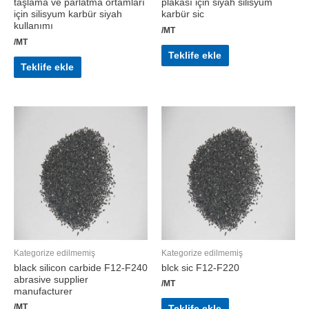
taşlama ve parlatma ortamları
plakası için siyah silisyum
için silisyum karbür siyah
karbür sic
kullanımı
/MT
/MT
Teklife ekle
Teklife ekle
Kategorize edilmemiş
Kategorize edilmemiş
black silicon carbide F12-F240
blck sic F12-F220
abrasive supplier
/MT
manufacturer
/MT
Teklife ekle