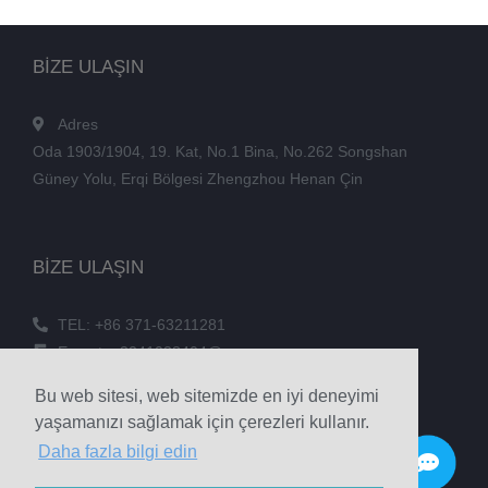
BİZE ULAŞIN
Adres
Oda 1903/1904, 19. Kat, No.1 Bina, No.262 Songshan
Güney Yolu, Erqi Bölgesi Zhengzhou Henan Çin
BİZE ULAŞIN
TEL: +86 371-63211281
E-posta: 3241038404@qq.com
FAKS: +86 371-60305637
Bu web sitesi, web sitemizde en iyi deneyimi
Telefon: +86 18039336686
yaşamanızı sağlamak için çerezleri kullanır.
Daha fazla bilgi edin