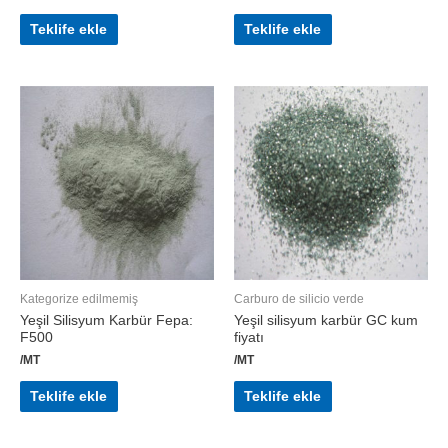
Teklife ekle
Teklife ekle
Kategorize edilmemiş
Carburo de silicio verde
Yeşil Silisyum Karbür Fepa:
Yeşil silisyum karbür GC kum
F500
fiyatı
/MT
/MT
Teklife ekle
Teklife ekle