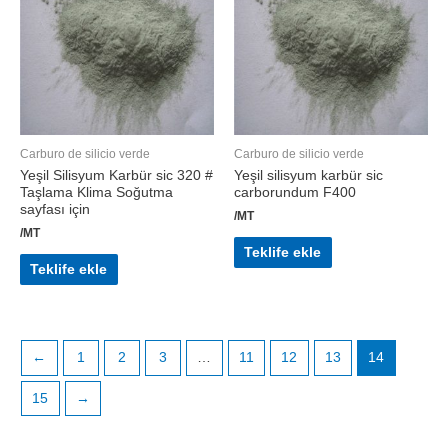
Carburo de silicio verde
Carburo de silicio verde
Yeşil Silisyum Karbür sic 320 #
Yeşil silisyum karbür sic
Taşlama Klima Soğutma
carborundum F400
sayfası için
/MT
/MT
Teklife ekle
Teklife ekle
←
1
2
3
…
11
12
13
14
15
→