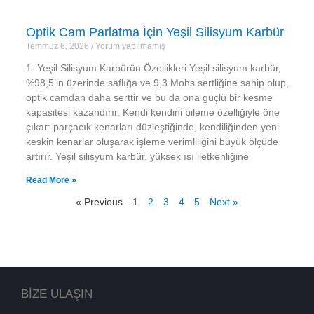
Optik Cam Parlatma İçin Yeşil Silisyum Karbür
Temmuz 6, 2026
Yorum yapılmamış
1. Yeşil Silisyum Karbürün Özellikleri Yeşil silisyum karbür,
%98,5’in üzerinde saflığa ve 9,3 Mohs sertliğine sahip olup,
optik camdan daha serttir ve bu da ona güçlü bir kesme
kapasitesi kazandırır. Kendi kendini bileme özelliğiyle öne
çıkar: parçacık kenarları düzleştiğinde, kendiliğinden yeni
keskin kenarlar oluşarak işleme verimliliğini büyük ölçüde
artırır. Yeşil silisyum karbür, yüksek ısı iletkenliğine
Read More »
« Previous
1
2
3
4
5
Next »
BİZE ULAŞIN