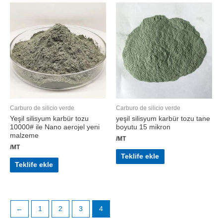
Carburo de silicio verde
Carburo de silicio verde
Yeşil silisyum karbür tozu
yeşil silisyum karbür tozu tane
10000# ile Nano aerojel yeni
boyutu 15 mikron
malzeme
/MT
/MT
Teklife ekle
Teklife ekle
←
1
2
3
4