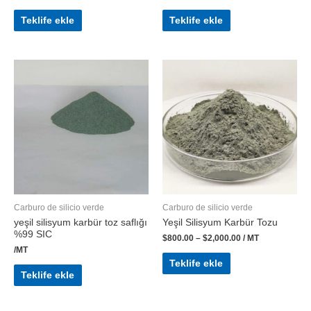
Teklife ekle
Teklife ekle
Carburo de silicio verde
Carburo de silicio verde
yeşil silisyum karbür toz saflığı
Yeşil Silisyum Karbür Tozu
%99 SIC
$
800.00
–
$
2,000.00
/ MT
/MT
Teklife ekle
Teklife ekle