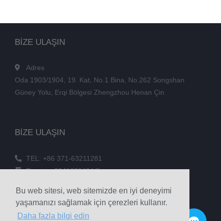
BİZE ULAŞIN
Adres
Oda 1903/1904, 19. Kat, No.1 Bina, No.262 Songshan
Güney Yolu, Erqi Bölgesi Zhengzhou Henan Çin
BİZE ULAŞIN
TEL: +86 371-63211281
E-posta: 3241038404@qq.com
FAKS: +86 371-60305637
Bu web sitesi, web sitemizde en iyi deneyimi
Telefon: +86 18039336686
yaşamanızı sağlamak için çerezleri kullanır.
Daha fazla bilgi edin