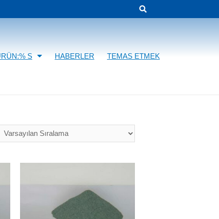
ÜRÜN:% S
HABERLER
TEMAS ETMEK