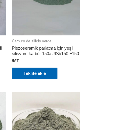
Carburo de silicio verde
l
Piezoseramik parlatma için yeşil
silisyum karbür 150# JIS#150 F150
/MT
Teklife ekle