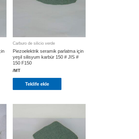
Carburo de silicio verde
çin
Piezoelektrik seramik parlatma için
yeşil silisyum karbür 150 # JIS #
150 F150
/MT
Teklife ekle