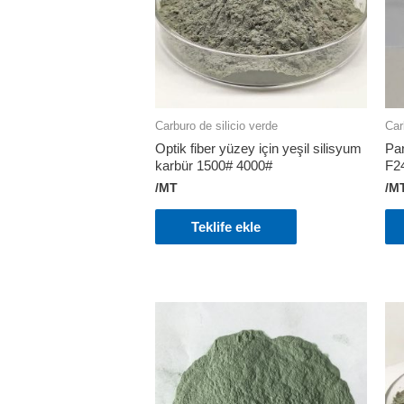
Carburo de silicio verde
Car
Optik fiber yüzey için yeşil silisyum
Par
karbür 1500# 4000#
F2
/MT
/M
Teklife ekle