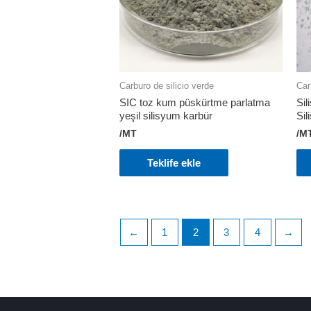
Carburo de silicio verde
Car
SIC toz kum püskürtme parlatma
Sil
yeşil silisyum karbür
Si
/MT
/M
Teklife ekle
←
1
2
3
4
→