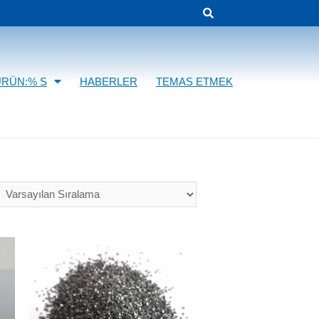
ÜRÜN:% S
HABERLER
TEMAS ETMEK