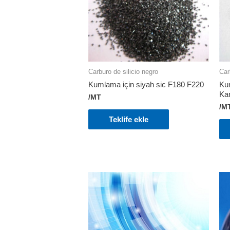
Carburo de silicio negro
Car
Kumlama için siyah sic F180 F220
Ku
Ka
/MT
/M
Teklife ekle