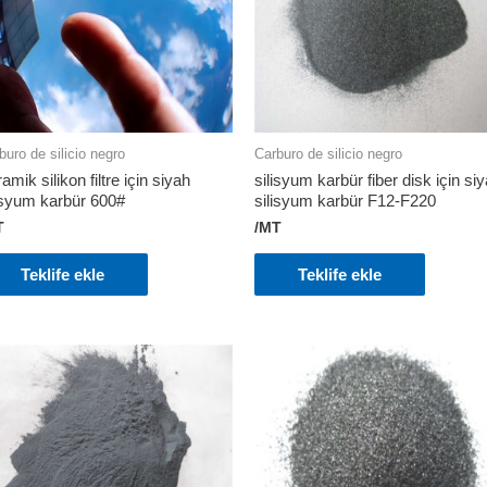
buro de silicio negro
Carburo de silicio negro
amik silikon filtre için siyah
silisyum karbür fiber disk için si
isyum karbür 600#
silisyum karbür F12-F220
T
/MT
Teklife ekle
Teklife ekle