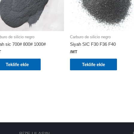
buro de silicio negro
Carburo de silicio negro
ah sic 700# 800# 1000#
Siyah SIC F30 F36 F40
T
/MT
Teklife ekle
Teklife ekle
BİZE ULAŞIN