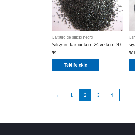
Carburo de silicio negro
Car
Silisyum karbür kum 24 ve kum 30
siy
/MT
/M
Teklife ekle
←
1
2
3
4
→