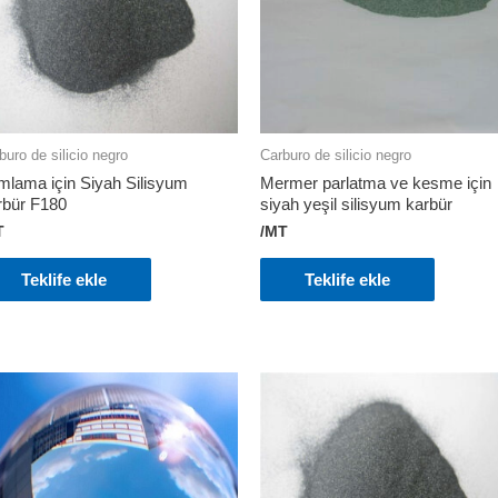
buro de silicio negro
Carburo de silicio negro
mlama için Siyah Silisyum
Mermer parlatma ve kesme için
rbür F180
siyah yeşil silisyum karbür
T
/MT
Teklife ekle
Teklife ekle