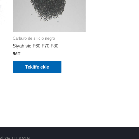
Carburo de silicio negro
Siyah sic F60 F70 F80
/MT
Teklife ekle
BİZE ULAŞIN