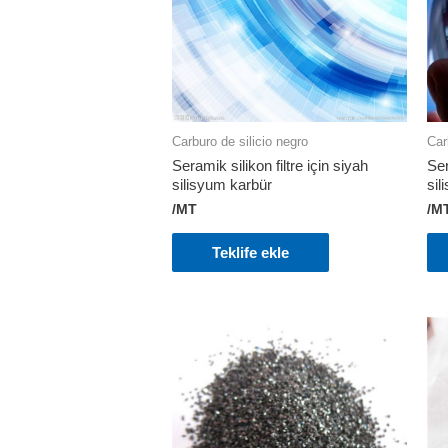
Carburo de silicio negro
Car
Seramik silikon filtre için siyah
Ser
silisyum karbür
sil
/MT
/M
Teklife ekle