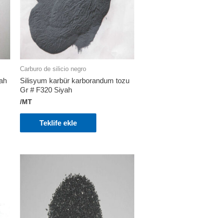
Carburo de silicio negro
yah
Silisyum karbür karborandum tozu
Gr # F320 Siyah
/MT
Teklife ekle