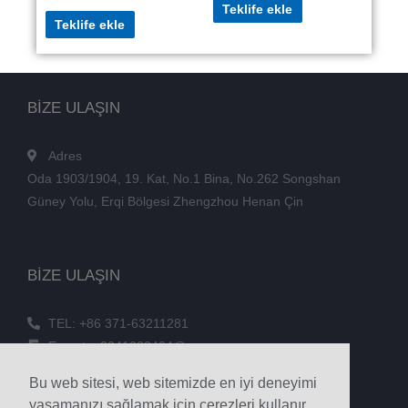
Teklife ekle
Teklife ekle
BİZE ULAŞIN
Adres
Oda 1903/1904, 19. Kat, No.1 Bina, No.262 Songshan
Güney Yolu, Erqi Bölgesi Zhengzhou Henan Çin
BİZE ULAŞIN
TEL: +86 371-63211281
E-posta: 3241038404@qq.com
FAKS: +86 371-60305637
Bu web sitesi, web sitemizde en iyi deneyimi
Telefon: +86 18039336686
yaşamanızı sağlamak için çerezleri kullanır.