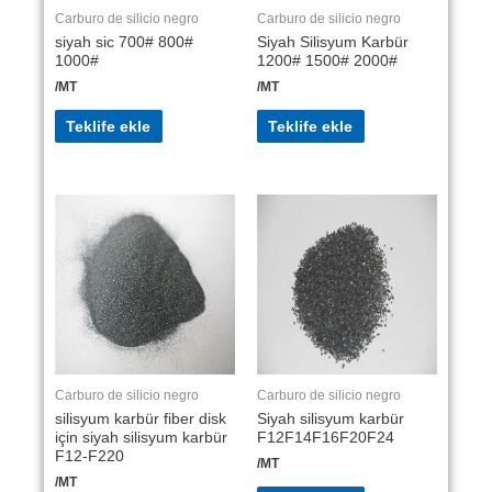
Carburo de silicio negro
Carburo de silicio negro
siyah sic 700# 800#
Siyah Silisyum Karbür
1000#
1200# 1500# 2000#
/MT
/MT
Teklife ekle
Teklife ekle
Carburo de silicio negro
Carburo de silicio negro
silisyum karbür fiber disk
Siyah silisyum karbür
için siyah silisyum karbür
F12F14F16F20F24
F12-F220
/MT
/MT