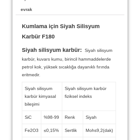
evrak
Kumlama için Siyah Silisyum
Karbür F180
Siyah silisyum karbür:
Siyah silisyum
karbür, kuvars kumu, birincil hammaddelerde
petrol kok, yüksek sıcaklığa dayanıklı fırında
eritmedir.
Siyah silisyum
Siyah silisyum karbür
karbür kimyasal
fiziksel indeks
bileşimi
SiC
%98-99
Renk
Siyah
Fe2O3
≤0,15%
Sertlik
Mohs9,2(dak)