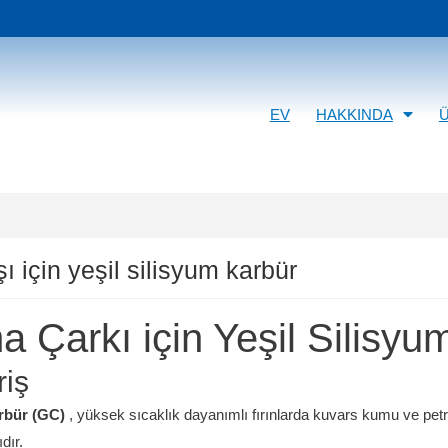
EV
HAKKINDA
ı için yeşil silisyum karbür
a Çarkı için Yeşil Silisyu
riş
arbür (GC)
, yüksek sıcaklık dayanımlı fırınlarda kuvars kumu ve petro
dır.