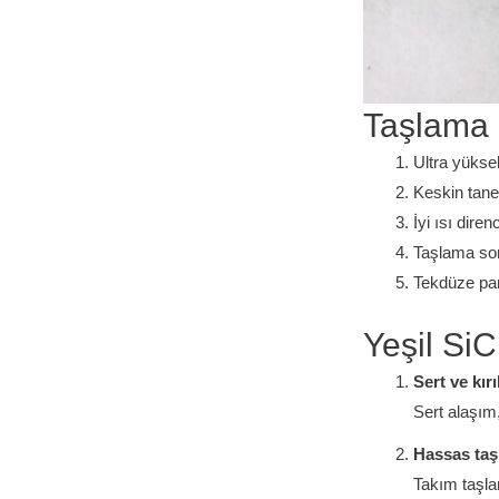
Taşlama D
Ultra yüksek
Keskin tane
İyi ısı dire
Taşlama son
Tekdüze parç
Yeşil Si
Sert ve kı
Sert alaşım
Hassas taş
Takım taşlam