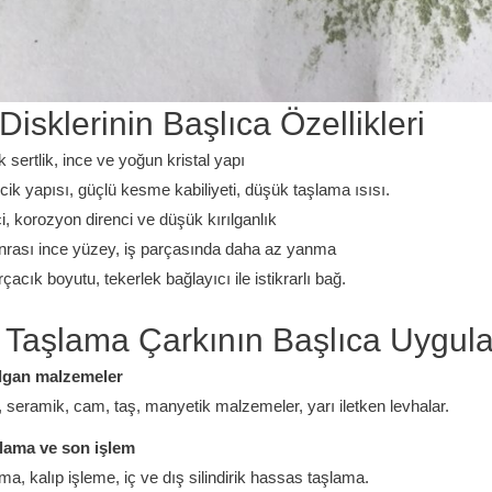
isklerinin Başlıca Özellikleri
 sertlik, ince ve yoğun kristal yapı
cik yapısı, güçlü kesme kabiliyeti, düşük taşlama ısısı.
nci, korozyon direnci ve düşük kırılganlık
rası ince yüzey, iş parçasında daha az yanma
acık boyutu, tekerlek bağlayıcı ile istikrarlı bağ.
C Taşlama Çarkının Başlıca Uygul
rılgan malzemeler
, seramik, cam, taş, manyetik malzemeler, yarı iletken levhalar.
lama ve son işlem
a, kalıp işleme, iç ve dış silindirik hassas taşlama.