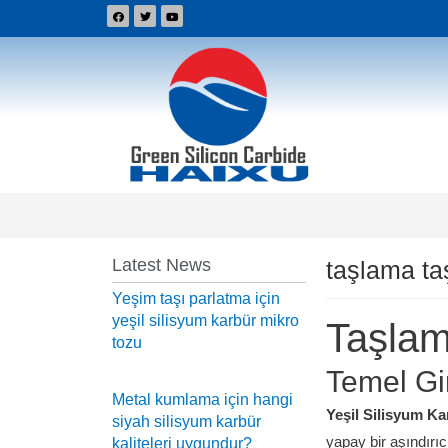
Latest News
taşlama taş
Yeşim taşı parlatma için
yeşil silisyum karbür mikro
Taşlam
tozu
Temel Gi
Metal kumlama için hangi
Yeşil Silisyum K
siyah silisyum karbür
yapay bir aşındırıcı
kaliteleri uygundur?