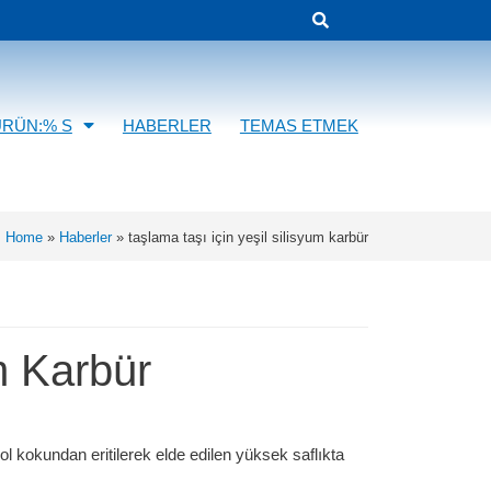
ÜRÜN:% S
HABERLER
TEMAS ETMEK
Home
»
Haberler
»
taşlama taşı için yeşil silisyum karbür
m Karbür
l kokundan eritilerek elde edilen yüksek saflıkta