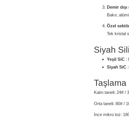
Demir dışı 
Bakır, alüm
Özel sektö
Tek kristal 
Siyah Sil
Yeşil SiC
: 
Siyah SiC
:
Taşlama 
Kalın taneli: 24# / 
Orta taneli: 80# / 
İnce mikro toz: 180