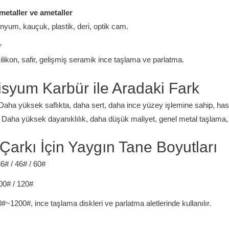
metaller ve ametaller
inyum, kauçuk, plastik, deri, optik cam.
r
silikon, safir, gelişmiş seramik ince taşlama ve parlatma.
isyum Karbür ile Aradaki Fark
Daha yüksek saflıkta, daha sert, daha ince yüzey işlemine sahip, hass
 Daha yüksek dayanıklılık, daha düşük maliyet, genel metal taşlama, 
Çarkı İçin Yaygın Tane Boyutları
36# / 46# / 60#
100# / 120#
#~1200#, ince taşlama diskleri ve parlatma aletlerinde kullanılır.