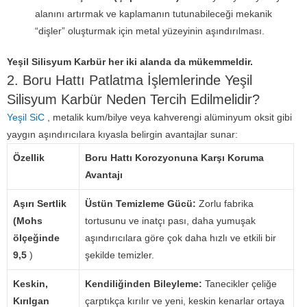
alanını artırmak ve kaplamanın tutunabileceği mekanik
“dişler” oluşturmak için metal yüzeyinin aşındırılması.
Yeşil Silisyum Karbür her iki alanda da mükemmeldir.
2. Boru Hattı Patlatma İşlemlerinde Yeşil
Silisyum Karbür Neden Tercih Edilmelidir?
Yeşil SiC
, metalik kum/bilye veya kahverengi alüminyum oksit gibi
yaygın aşındırıcılara kıyasla
belirgin avantajlar sunar:
Özellik
Boru Hattı Korozyonuna Karşı Koruma
Avantajı
Aşırı Sertlik
Üstün Temizleme Gücü:
Zorlu fabrika
(Mohs
tortusunu ve inatçı pası, daha yumuşak
ölçeğinde
aşındırıcılara göre çok daha hızlı ve etkili bir
9,5
)
şekilde temizler.
Keskin,
Kendiliğinden Bileyleme:
Tanecikler çeliğe
Kırılgan
çarptıkça kırılır ve yeni, keskin kenarlar ortaya