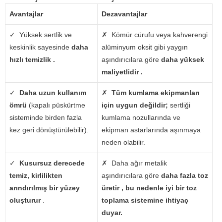
Avantajlar
Dezavantajlar
✓
Yüksek sertlik ve
✗
Kömür cürufu veya kahverengi
keskinlik sayesinde
daha
alüminyum oksit gibi yaygın
hızlı temizlik .
aşındırıcılara göre
daha yüksek
maliyetlidir .
✓
Daha uzun kullanım
✗
Tüm kumlama ekipmanları
ömrü
(kapalı püskürtme
için uygun değildir;
sertliği
sisteminde birden fazla
kumlama nozullarında ve
kez geri dönüştürülebilir).
ekipman astarlarında aşınmaya
neden olabilir.
✓
Kusursuz derecede
✗
Daha ağır metalik
temiz, kirlilikten
aşındırıcılara göre
daha fazla toz
arındırılmış bir yüzey
üretir , bu nedenle iyi bir toz
oluşturur
.
toplama sistemine ihtiyaç
duyar.