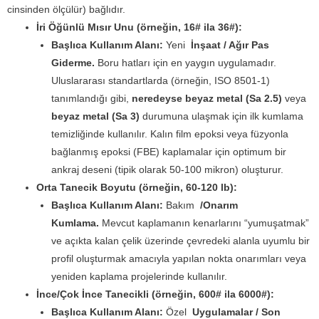
cinsinden ölçülür) bağlıdır.
İri Öğünlü Mısır Unu (örneğin, 16# ila 36#):
Başlıca Kullanım Alanı:
Yeni
İnşaat / Ağır Pas
Giderme.
Boru hatları için en yaygın uygulamadır.
Uluslararası standartlarda (örneğin, ISO 8501-1)
tanımlandığı gibi,
neredeyse beyaz metal (Sa 2.5)
veya
beyaz metal (Sa 3)
durumuna ulaşmak için ilk kumlama
temizliğinde kullanılır. Kalın film epoksi veya füzyonla
bağlanmış epoksi (FBE) kaplamalar için optimum bir
ankraj deseni (tipik olarak 50-100 mikron) oluşturur.
Orta Tanecik Boyutu (örneğin, 60-120 lb):
Başlıca Kullanım Alanı:
Bakım
/Onarım
Kumlama.
Mevcut kaplamanın kenarlarını “yumuşatmak”
ve açıkta kalan çelik üzerinde çevredeki alanla uyumlu bir
profil oluşturmak amacıyla yapılan nokta onarımları veya
yeniden kaplama projelerinde kullanılır.
İnce/Çok İnce Tanecikli (örneğin, 600# ila 6000#):
Başlıca Kullanım Alanı:
Özel
Uygulamalar / Son