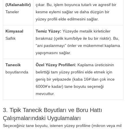
(Ufalanabilir)
çıkar. Bu, işlem boyunca tutarlı ve agresif bir
Taneler
kesme eylemi sağlar ve daha düzgün bir
yüzey profili elde edilmesini sağlar.
Kimyasal
Temiz Yüzey:
Yüzeyde metalik kirleticiler
Saflık
bırakmaz (çelik kum/bilye ile bu bir risktir). Bu,
“ani paslanmayı” önler ve mükemmel kaplama
yapışmasını sağlar.
Tanecik
Özel Yüzey Profilleri:
Kaplama üreticisinin
boyutlarında
belirttiği tam yüzey profilini elde etmek için
geniş bir yelpazede (kaba 16#’dan çok ince
6000#’e kadar) tane boyutu seçeneği
mevcuttur.
3. Tipik Tanecik Boyutları ve Boru Hattı
Çalışmalarındaki Uygulamaları
Seçeceğiniz tane boyutu, istenen yüzey profiline (mikron veya mil