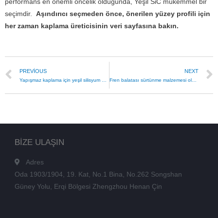
performans en önemli öncelik olduğunda, Yeşil SiC mükemmel bir
seçimdir.
Aşındırıcı seçmeden önce, önerilen yüzey profili için
her zaman kaplama üreticisinin veri sayfasına bakın.
PREVIOUS
NEXT
Yapışmaz kaplama için yeşil silisyum karbür
Fren balatası sürtünme malzemesi olarak yeşil silisyum karbür F320
BİZE ULAŞIN
Adres
Oda 1903/1904, 19. Kat, No.1 Bina, No.262 Songshan
Güney Yolu, Erqi Bölgesi Zhengzhou Henan Çin