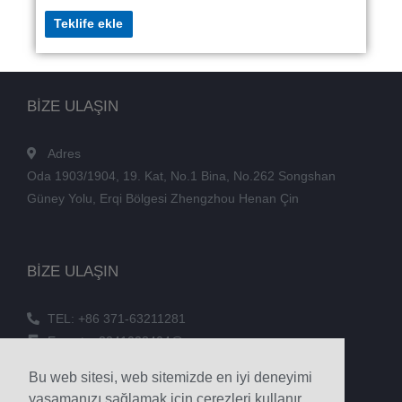
Teklife ekle
BİZE ULAŞIN
Adres
Oda 1903/1904, 19. Kat, No.1 Bina, No.262 Songshan
Güney Yolu, Erqi Bölgesi Zhengzhou Henan Çin
BİZE ULAŞIN
TEL: +86 371-63211281
E-posta: 3241038404@qq.com
FAKS: +86 371-60305637
Bu web sitesi, web sitemizde en iyi deneyimi
Telefon: +86 18039336686
yaşamanızı sağlamak için çerezleri kullanır.