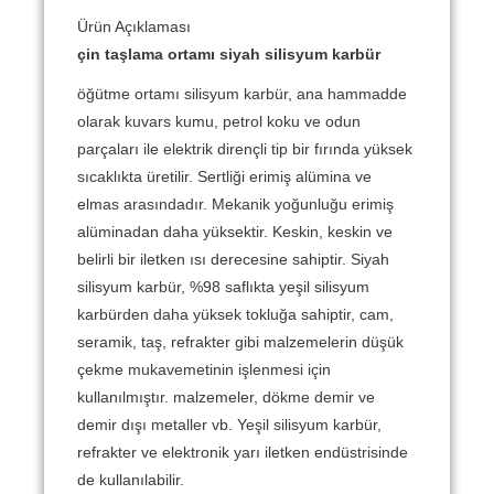
Ürün Açıklaması
çin taşlama ortamı siyah silisyum karbür
öğütme ortamı silisyum karbür, ana hammadde
olarak kuvars kumu, petrol koku ve odun
parçaları ile elektrik dirençli tip bir fırında yüksek
sıcaklıkta üretilir.
Sertliği erimiş alümina ve
elmas arasındadır.
Mekanik yoğunluğu erimiş
alüminadan daha yüksektir.
Keskin, keskin ve
belirli bir iletken ısı derecesine sahiptir. Siyah
silisyum karbür, %98 saflıkta yeşil silisyum
karbürden daha yüksek tokluğa sahiptir, cam,
seramik, taş, refrakter gibi malzemelerin düşük
çekme mukavemetinin işlenmesi için
kullanılmıştır. malzemeler, dökme demir ve
demir dışı metaller vb. Yeşil silisyum karbür,
refrakter ve elektronik yarı iletken endüstrisinde
de kullanılabilir.