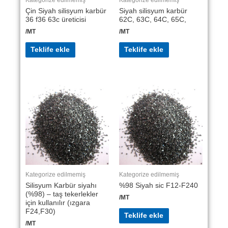
Çin Siyah silisyum karbür
Siyah silisyum karbür
36 f36 63c üreticisi
62C, 63C, 64C, 65C,
/MT
/MT
Teklife ekle
Teklife ekle
Kategorize edilmemiş
Kategorize edilmemiş
Silisyum Karbür siyahı
%98 Siyah sic F12-F240
(%98) – taş tekerlekler
/MT
için kullanılır (ızgara
F24,F30)
Teklife ekle
/MT