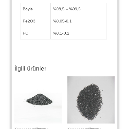
Böyle
%98,5 – %99,5
Fe2O3
%0.05-0.1
FC
%0.1-0.2
İlgili ürünler
Kategorize edilmemiş
Kategorize edilmemiş