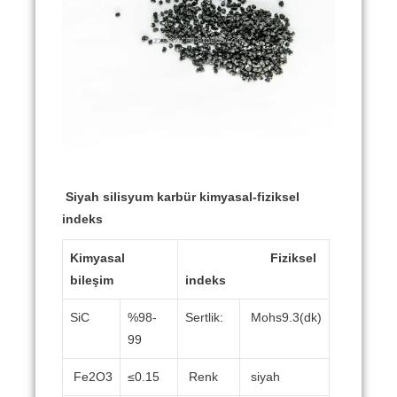
Siyah silisyum karbür kimyasal-fiziksel
indeks
Kimyasal
Fiziksel
bileşim
indeks
SiC
%98-
Sertlik:
Mohs9.3(dk)
99
Fe2O3
≤0.15
Renk
siyah