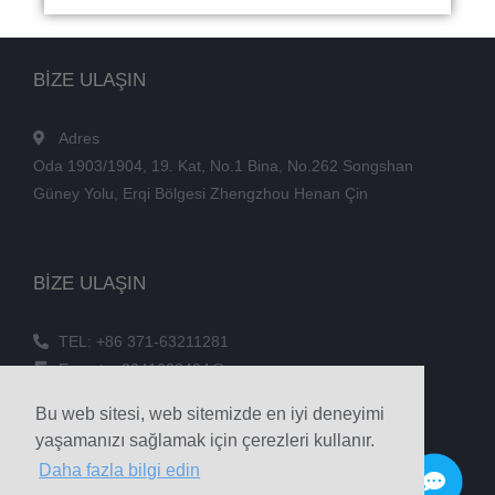
BİZE ULAŞIN
Adres
Oda 1903/1904, 19. Kat, No.1 Bina, No.262 Songshan
Güney Yolu, Erqi Bölgesi Zhengzhou Henan Çin
BİZE ULAŞIN
TEL: +86 371-63211281
E-posta: 3241038404@qq.com
FAKS: +86 371-60305637
Bu web sitesi, web sitemizde en iyi deneyimi
Telefon: +86 18039336686
yaşamanızı sağlamak için çerezleri kullanır.
Daha fazla bilgi edin