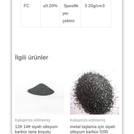
FC
≤0.20%
Spesifik
3.20g/cm3
yer
çekimi
İlgili ürünler
Kategorize edilmemiş
Kategorize edilmemiş
12# 14# siyah silisyum
metal taşlama için siyah
karbür tane boyutu
silisyum karbür f100