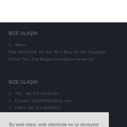
BİZE ULAŞIN
Adres
Oda 1903/1904, 19. Kat, No.1 Bina, No.262 Songshan
Güney Yolu, Erqi Bölgesi Zhengzhou Henan Çin
BİZE ULAŞIN
TEL: +86 371-63211281
E-posta: 3241038404@qq.com
FAKS: +86 371-60305637
Telefon: +86 18039336686
Bu web sitesi, web sitemizde en iyi deneyimi